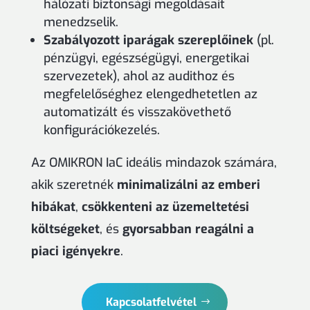
hálózati biztonsági megoldásait
menedzselik.
Szabályozott iparágak szereplőinek
(pl.
pénzügyi, egészségügyi, energetikai
szervezetek), ahol az audithoz és
megfelelőséghez elengedhetetlen az
automatizált és visszakövethető
konfigurációkezelés.
Az OMIKRON IaC ideális mindazok számára,
akik szeretnék
minimalizálni az emberi
hibákat
,
csökkenteni az üzemeltetési
költségeket
, és
gyorsabban reagálni a
piaci igényekre
.
Kapcsolatfelvétel