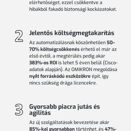
elérhetőséget, ezzel csökkentve a
hibákból fakadó biztonsági kockázatokat.
Jelentős költségmegtakarítás
Az automatizálásnak köszönhetően
50–
70% költségcsökkenés
érhető el már az
első évtől, a megtérülés pedig akár
383%-os ROI
is lehet 5 éven belül (Cisco-
adatok alapján). Az OMIKRON megoldása
nyílt forráskódú eszközökre
épít, így
nincs szükség drága licencekre.
Gyorsabb piacra jutás és
agilitás
Az új szolgáltatások bevezetése akár
85%-kal gyorsabban
történhet, és
47%-