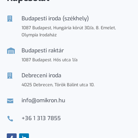
Budapesti iroda (székhely)

1087 Budapest, Hungária körút 30/a, 8. Emelet,
Olympia Irodaház
Budapesti raktár

1087 Budapest. Hős utca 1/a
Debreceni iroda

4025 Debrecen, Török Bálint utca 10.
info@omikron.hu

+36 1 313 7855
