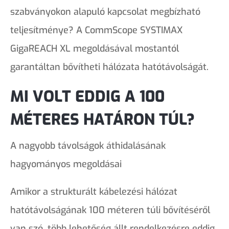
szabványokon alapuló kapcsolat megbízható
teljesítménye? A CommScope SYSTIMAX
GigaREACH XL megoldásával mostantól
garantáltan bővítheti hálózata hatótávolságát.
MI VOLT EDDIG A 100
MÉTERES HATÁRON TÚL?
A nagyobb távolságok áthidalásának
hagyományos megoldásai
Amikor a strukturált kábelezési hálózat
hatótávolságának 100 méteren túli bővítéséről
van szó, több lehetőség állt rendelkezésre eddig