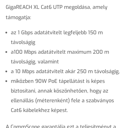
GigaREACH XL Cat6 UTP megoldása, amely
támogatja:
az 1 Gbps adatátvitelt legfeljebb 150 m
távolságig
a100 Mbps adatátvitelt maximum 200 m
távolságig, valamint
a 10 Mbps adatátvitelt akár 250 m távolságig,
miközben 90W PoE tápellátást is képes
biztosítani, annak köszönhetően, hogy az
ellenállás (méterenként) fele a szabványos
Cat6 kábelekhez képest.
A CommScope garantálja ezt a teljesítményt a