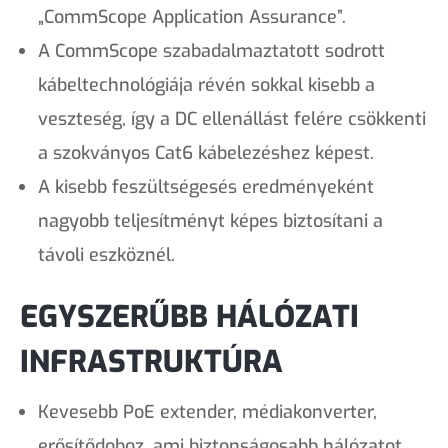
„CommScope Application Assurance”.
A CommScope szabadalmaztatott sodrott
kábeltechnológiája révén sokkal kisebb a
veszteség, így a DC ellenállást felére csökkenti
a szokványos Cat6 kábelezéshez képest.
A kisebb feszültségesés eredményeként
nagyobb teljesítményt képes biztosítani a
távoli eszköznél.
EGYSZERŰBB HÁLÓZATI
INFRASTRUKTÚRA
Kevesebb PoE extender, médiakonverter,
erősítődoboz, ami biztonságosabb hálózatot