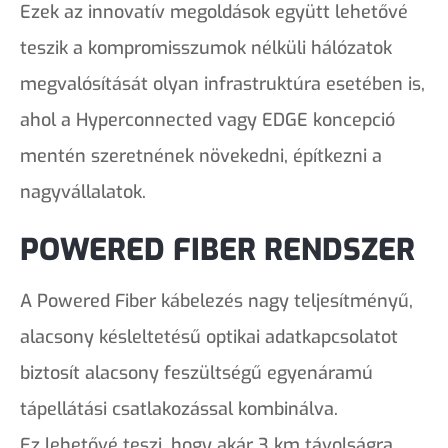
Ezek az innovatív megoldások együtt lehetővé
teszik a kompromisszumok nélküli hálózatok
megvalósítását olyan infrastruktúra esetében is,
ahol a Hyperconnected vagy EDGE koncepció
mentén szeretnének növekedni, építkezni a
nagyvállalatok.
POWERED FIBER RENDSZER
A Powered Fiber kábelezés nagy teljesítményű,
alacsony késleltetésű optikai adatkapcsolatot
biztosít alacsony feszültségű egyenáramú
tápellátási csatlakozással kombinálva.
Ez lehetővé teszi, hogy akár 3 km távolságra