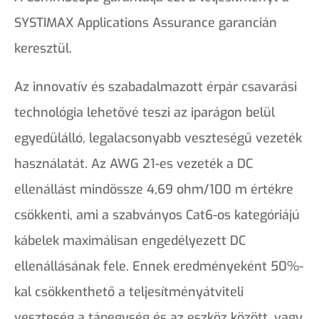
SYSTIMAX Applications Assurance garancián
keresztül.
Az innovatív és szabadalmazott érpár csavarási
technológia lehetővé teszi az iparágon belül
egyedülálló, legalacsonyabb veszteségű vezeték
használatát. Az AWG 21-es vezeték a DC
ellenállást mindössze 4,69 ohm/100 m értékre
csökkenti, ami a szabványos Cat6-os kategóriájú
kábelek maximálisan engedélyezett DC
ellenállásának fele. Ennek eredményeként 50%-
kal csökkenthető a teljesítményátviteli
veszteség a tápegység és az eszköz között, vagy