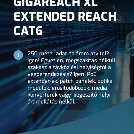
GIGAREACH XL
EXTENDED REACH
CAT6
250 méter adat és áram átvitel?
"
Igen! Egyetlen, megszakítás nélküli
szakasz a távközlési helyiségtől a
végberendezésig? Igen, PoE
extender-ek, patch panelek, optikai
modulok, erősítődobozok, média
konverterek vagy kiegészítő helyi
áramellátás nélkül.