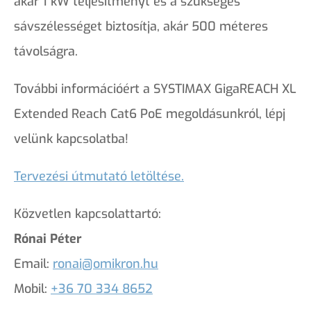
akár 1 kW teljesítményt és a szükséges
sávszélességet biztosítja, akár 500 méteres
távolságra.
További információért a SYSTIMAX GigaREACH XL
Extended Reach Cat6 PoE megoldásunkról, lépj
velünk kapcsolatba!
Tervezési útmutató letöltése.
Közvetlen kapcsolattartó:
Rónai Péter
Email:
ronai@omikron.hu
Mobil:
+36 70 334 8652