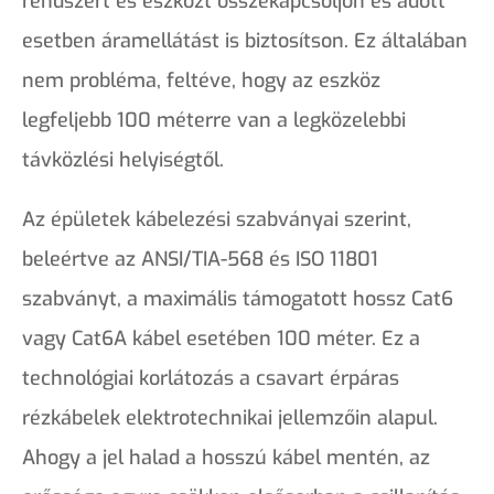
rendszert és eszközt összekapcsoljon és adott
esetben áramellátást is biztosítson. Ez általában
nem probléma, feltéve, hogy az eszköz
legfeljebb 100 méterre van a legközelebbi
távközlési helyiségtől.
Az épületek kábelezési szabványai szerint,
beleértve az ANSI/TIA-568 és ISO 11801
szabványt, a maximális támogatott hossz Cat6
vagy Cat6A kábel esetében 100 méter. Ez a
technológiai korlátozás a csavart érpáras
rézkábelek elektrotechnikai jellemzőin alapul.
Ahogy a jel halad a hosszú kábel mentén, az