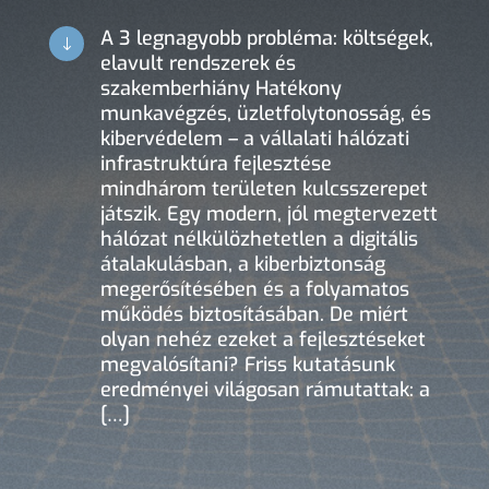
A 3 legnagyobb probléma: költségek,
"
elavult rendszerek és
szakemberhiány Hatékony
munkavégzés, üzletfolytonosság, és
kibervédelem – a vállalati hálózati
infrastruktúra fejlesztése
mindhárom területen kulcsszerepet
játszik. Egy modern, jól megtervezett
hálózat nélkülözhetetlen a digitális
átalakulásban, a kiberbiztonság
megerősítésében és a folyamatos
működés biztosításában. De miért
olyan nehéz ezeket a fejlesztéseket
megvalósítani? Friss kutatásunk
eredményei világosan rámutattak: a
[…]