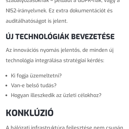
szabályozásoknak – például a GDPR-nak, vagy a
NIS2-irányelvnek. Ez extra dokumentációt és
auditálhatóságot is jelent.
ÚJ TECHNOLÓGIÁK BEVEZETÉSE
Az innovációs nyomás jelentős, de minden új
technológia integrálása stratégiai kérdés:
Ki fogja üzemeltetni?
Van-e belső tudás?
Hogyan illeszkedik az üzleti célokhoz?
KONKLÚZIÓ
A hálózati infrastruktúra fejlesztése nem csupán