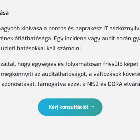
ása
agyobb kihívása a pontos és naprakész IT eszköznyilvá
rének átláthatósága. Egy incidens vagy audit során g
üzleti hatásokkal kell számolni.
ltal, hogy egységes és folyamatosan frissülő képet bi
 megkönnyíti az auditálhatóságot, a változások követé
b azonosítását, támogatva ezzel a NIS2 és DORA elvárás
Kérj konzultációt