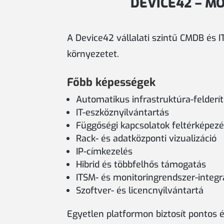
DEVICE42 – M
A Device42 vállalati szintű CMDB és IT
környezetet.
Főbb képességek
Automatikus infrastruktúra-felderí
IT-eszköznyilvántartás
Függőségi kapcsolatok feltérképez
Rack- és adatközponti vizualizáció
IP-címkezelés
Hibrid és többfelhős támogatás
ITSM- és monitoringrendszer-integr
Szoftver- és licencnyilvántartá
Egyetlen platformon biztosít pontos é