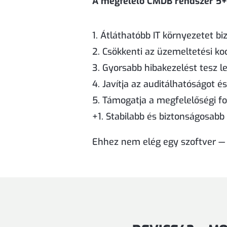
A megfelelő CMDB rendszer 5+1
1. Átláthatóbb IT környezetet biz
2. Csökkenti az üzemeltetési ko
3. Gyorsabb hibakezelést tesz l
4. Javítja az auditálhatóságot 
5. Támogatja a megfelelőségi f
+1. Stabilabb és biztonságosabb
Ehhez nem elég egy szoftver — 