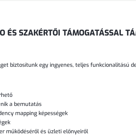
O ÉS SZAKÉRTŐI TÁMOGATÁSSAL T
et biztosítunk egy ingyenes, teljes funkcionalitású 
rhető
ténik a bemutatás
ndency mapping képességek
ségek
r működéséről és üzleti előnyeiről