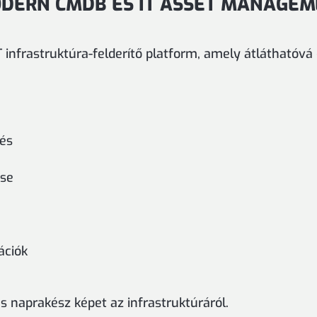
ODERN CMDB ÉS IT ASSET MANAGE
 infrastruktúra-felderítő platform, amely átláthatóvá é
tés
ése
ációk
s naprakész képet az infrastruktúráról.