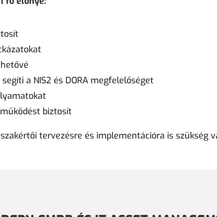
 fő előnye:
tosít
ckázatokat
ehetővé
és segíti a NIS2 és DORA megfelelőséget
olyamatokat
 működést biztosít
szakértői tervezésre és implementációra is szükség v