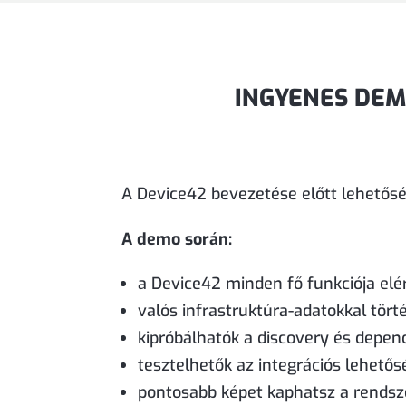
INGYENES DEM
A Device42 bevezetése előtt lehetőség
A demo során:
a Device42 minden fő funkciója elé
valós infrastruktúra-adatokkal tör
kipróbálhatók a discovery és depe
tesztelhetők az integrációs lehető
pontosabb képet kaphatsz a rendsze