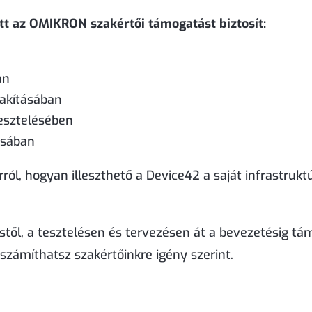
tt az OMIKRON szakértői támogatást biztosít:
an
lakításában
tesztelésében
ásában
arról, hogyan illeszthető a Device42 a saját infrastru
ől, a tesztelésen és tervezésen át a bevezetésig tám
számíthatsz szakértőinkre igény szerint.